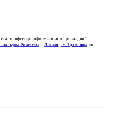
стем, профессор информатики и прикладной
Рональдом Ривестом
и
Леонардом Эдлманом
он