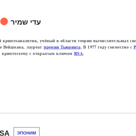
עדי שמיר
 криптоаналитик, учёный в области теории вычислительных си
е Вейцмана, лауреат
премии Тьюринга
. В 1977 году совместно с
ю криптосхему с открытым ключом
RSA
.
SA
ЭПОНИМ