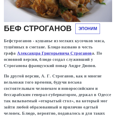
внутренних дел.
В 1841—1842 годах жил в Париже, где изучал
различные науки в
Сорбонне
, прежде всего,
анатомию, а также теорию государственного
БЕФ СТРОГАНОВ
ЭПОНИМ
управления, организацию сберегательных
банков, промышленности и железнодорожного
Бефстроганов - кушанье из мелких кусочков мяса,
сообщения. Вернувшись в Россию, служил в
тушённых в сметане. Блюдо названо в честь
военном ведомстве в должности инспектора
графа
Александра Григорьевича
Строганов
а. По
запасной артиллерии (1844—1855).
основной версии, блюдо создал служивший у
Строганова французский повар Андре Дюпон.
В 1855 – 1862 годах был новороссийским и
бессарабским генерал-губернатором.
По другой версии, А. Г. Строганов, как и многие
вельможи того времени, будучи весьма
Завещал личную библиотеку Новороссийскому
состоятельным человеком и новороссийским и
университету в Одессе, который был создан
бессарабским генерал-губернатором, держал в Одессе
также при его участии.
так называемый «открытый стол», на который мог
зайти любой образованный и прилично одетый
Скончался 14 августа 1891 года в Одессе, и был
человек. Блюдо, вероятно, подавалось и для таких
похоронен на Старом городском кладбище.