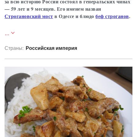
за всю историю России состоял в генеральских чинах
— 59 лет и 9 месяцев. Его именем назван
Строгановский мост
в Одессе и блюдо
беф строганов
.
Родился в семье барона Григория
…
Александровича Строганова (1770—1857) и его
жены Анны Сергеевны, урождённой княжны
Страны:
Российская империя
Трубецкой (1765—1824).
С 1810 по 1812 год воспитывался в институте
Корпуса инженеров путей сообщения, откуда
был выпущен прапорщиком. Вступил в лейб-
гвардии артиллерийскую бригаду, с которой
участвовал в сражениях под Дрезденом,
Кульмом, Лейпцигом и во взятии Парижа.
В 1830 году участвовал в подавлении польского
восстания. В 1836 — 1838 годах был
малороссийским генерал-губернатором, а с 1839
по 1841 годы управлял Министерством