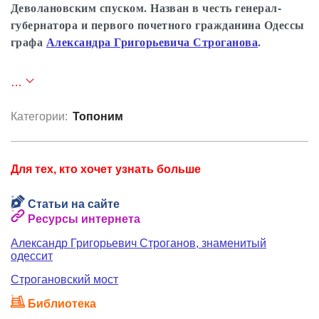
Деволановским спуском. Назван в честь генерал-
губернатора и первого почетного гражданина Одессы
графа
Александра Григорьевича Строганова
.
Местность, где строилась Одесса, разрезают
…
несколько балок (больших оврагов),
спускающихся к порту. Для сокращения пути
Категории:
Топоним
через балки перебрасывались мосты.
Строгановский мост, который был
запроектирован ещё в 1840-е годы, строился с
Для тех, кто хочет узнать больше
1853 по 1863 год, когда генерал-губернатором
бессарабским и Новороссийским был
Статьи на сайте
Александр Григорьевич Строганов. Мост
Ресурсы интернета
арочный, из каменных блоков, длиной 120
метров. До недавнего времени он был ещё и
Александр Григорьевич Строганов, знаменитый
одессит
самым высоким в Одессе.
Строгановский мост
Библиотека