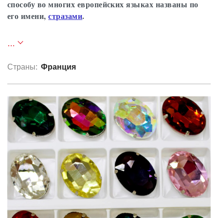
способу во многих европейских языках названы по
его имени,
стразами
.
Страсс имитировал определенный тип
…
кристалла, который он нашел в реке Рейн. Для
этого он использовал соединения висмута и
Страны:
Франция
таллия. В результате получились камни,
чрезвычайно похожие на бриллианты. Чтобы
избежать обвинений в подделке, Страсс честно
называл их «имитациями». Совершенствуя свое
изобретение, Страсс значительно улучшил
блеск своих камней, наклеивая на них сзади
металлическую фольгу. Впоследствии фольгу
заменило напыляемое в вакууме зеркальное
покрытие. Страсс открыл свой бизнес в 1730
году, а в 1734 году звание «Королевского
ювелира». Он стал партнером ювелирного
бизнеса мадам Прево. Его работа пользовалась
большим спросом у двора короля Франции