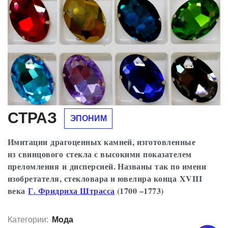
Людовика XV. Страсс фактически
контролировал рынок искусственных
драгоценных камней.
СТРАЗ
ЭПОНИМ
Имитации драгоценных камней, изготовленные
из свинцового стекла с высокими показателем
преломления и дисперсией. Названы так по имени
изобретателя, стекловара и ювелира конца XVIII
века
Г. Фридриха Штрасса
(1700 –1773)
Категории:
Мода