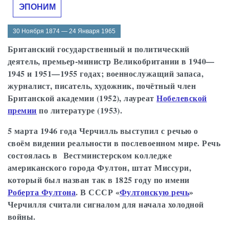
ЭПОНИМ
30 Ноября 1874 — 24 Января 1965
Британский государственный и политический
деятель, премьер-министр Великобритании в 1940—
1945 и 1951—1955 годах; военнослужащий запаса,
журналист, писатель, художник, почётный член
Британской академии (1952), лауреат
Нобелевской
премии
по литературе (1953).
5 марта 1946 года Черчилль выступил с речью о
своём видении реальности в послевоенном мире. Речь
состоялась в Вестминстерском колледже
американского города Фултон, штат Миссури,
который был назван так в 1825 году по имени
Роберта Фултона
. В СССР «
Фултонскую речь
»
Черчилля считали сигналом для начала холодной
войны.