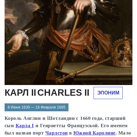
КАРЛ II
CHARLES II
ЭПОНИМ
8 Июня 1630 — 16 Февраля 1685
Король Англии и Шотландии с 1660 года, старший
сын
Карла I
и Генриетты Французской. Его именем
был назван порт
Чарлстон
в
Южной Каролине
. Мало