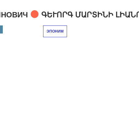
ЫНОВИЧ
ԳԵՒՈՐԳ ՄԱՐՏԻՆԻ ԼԻԱՆՈ
ЭПОНИМ