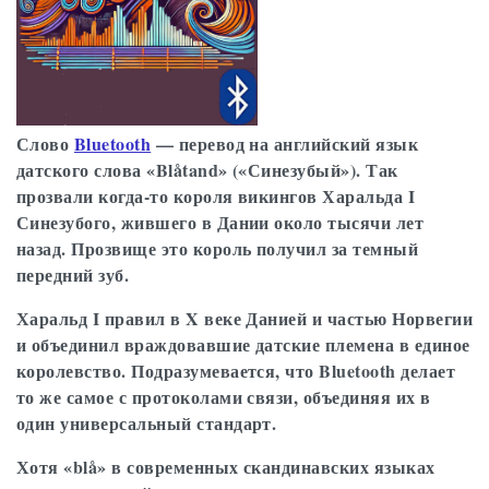
Слово
Bluetooth
— перевод на английский язык
датского слова «Blåtand» («Синезубый»). Так
прозвали когда-то короля викингов Харальда I
Синезубого, жившего в Дании около тысячи лет
назад. Прозвище это король получил за темный
передний зуб.
Харальд I правил в X веке Данией и частью Норвегии
и объединил враждовавшие датские племена в единое
королевство. Подразумевается, что Bluetooth делает
то же самое с протоколами связи, объединяя их в
один универсальный стандарт.
Хотя «blå» в современных скандинавских языках