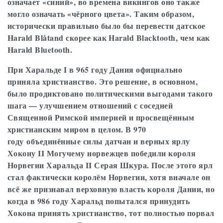
означает «синий», во времена викингов оно также
могло означать «чёрного цвета». Таким образом,
исторически правильно было бы перевести датское
Harald Blåtand скорее как Harald Blacktooth, чем как
Harald Bluetooth.
При Харальде I в 965 году Дания официально
приняла христианство. Это решение, в основном,
было продиктовано политическими выгодами такого
шага — улучшением отношений с соседней
Священной Римской империей и просвещённым
христианским миром в целом. В 970
году объединённые силы датчан и верных ярлу
Хокону II Могучему норвежцев победили короля
Норвегии Харальда II Серая Шкура. После этого ярл
стал фактически королём Норвегии, хотя вначале он
всё же признавал верховную власть короля Дании, но
когда в 986 году Харальд попытался принудить
Хокона принять христианство, тот полностью порвал