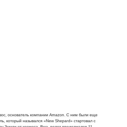
зос, основатель компании Amazon. С ним были еще
бль, который назывался «New Shepard» стартовал с
у Земли от космоса. Весь полет продолжался 11