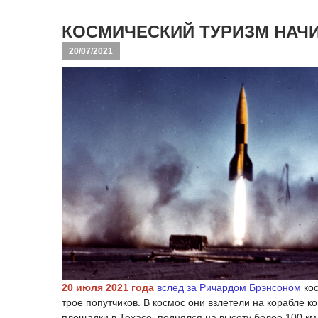
КОСМИЧЕСКИЙ ТУРИЗМ НАЧ
20/07/2021
20 июля 2021 года
вслед за Ричардом Брэнсоном
кос
трое попутчиков. В космос они взлетели на корабле 
площадки в Техасе, поднялся на высоту более 100 к