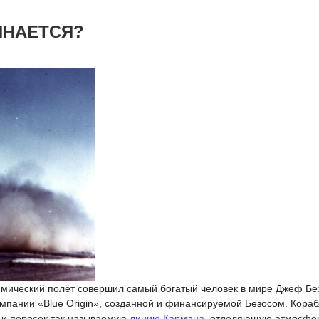
ИНАЕТСЯ?
мический полёт совершил самый богатый человек в мире Джеф Бе
компании «Blue Origin», созданной и финансируемой Безосом. Кора
м и пересек так называемую
линию Кармана
, отделяющую атмосфер