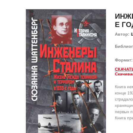
ИНЖЕ
Е Г
Автор:
Библиог
Формат:
СКАЧАТ
Скачива
Книга не
конце 19
страдало
хранящие
первых п
Книга пр