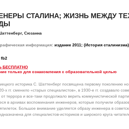
НЕРЫ СТАЛИНА; ЖИЗНЬ МЕЖДУ ТЕХ
ОДЫ
Шаттенберг, Сюзанна
рафическая информация:
издание 2011; (История сталинизма)
fb2
Ь БЕСПЛАТНО
ние только для ознакомления с образовательной целью
мецкого историка С. Шаттенберг посвящена первому поколению нов
20-х гг. сменило «старых специалистов», в 1930-е гг. создавало 
 от террора и все-таки продолжало верить коммунистической парти
ся в архивах воспоминания инженеров, которые получили образов
ятилеток. Большое внимание уделяется образу инженера в советско
едназначена для специалистов-историков и широкого круга читате