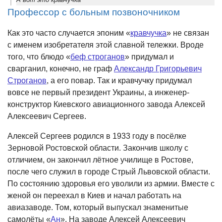
Профессор с больным позвоночником
Как это часто случается эпоним «
кравчучка
» не связан
с именем изобретателя этой славной тележки. Вроде
того, что блюдо «
беф строганов
» придумал и
сварганил, конечно, не граф
Александр Григорьевич
Строганов
, а его повар. Так и кравчучку придумал
вовсе не первый президент Украины, а инженер-
конструктор Киевского авиационного завода Алексей
Алексеевич Сергеев.
Алексей Сергеев родился в 1933 году в посёлке
Зерновой Ростовской области. Закончив школу с
отличием, он закончил лётное училище в Ростове,
после чего служил в городе Стрый Львовской области.
По состоянию здоровья его уволили из армии. Вместе с
женой он переехал в Киев и начал работать на
авиазаводе. Том, который выпускал знаменитые
самолёты «
Ан
». На заводе Алексей Алексеевич