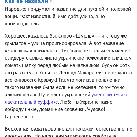
Как её назвали?
Народ же придумал и название для нужной и полезной
вещи. Факт известный: имя даёт улица, а не
производитель.
Хорошее, казалось бы, слово «Шмель» — и к тому же
крылатое – улица проигнорировала. А вот название
«кравчучка» прижилось. Тут было не столько уважение
к лидеру, сколько чисто украинское нежелание слишком
ломать шапку перед любым начальником, будь он хоть
сто раз гетман. А ты-то, Леонид Макарович, не гетман, а
всего-навсего Кравчук! Так что логика в появлении
такого названия была если не железная, то уж точно
алюминиевая. Ну, и чисто украинский
уменьшительно-
ласкательный суффикс
. Любят в Украине такие
добродушные, домашние словечки. Чудово!
Гарнесенько!
Верховная рада название для тележки, естественно, не
утверждала. Но народная этимология сработала