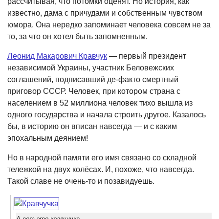
рассчитывая, что потомки оценят. Но история, как
известно, дама с причудами и собственным чувством
юмора. Она нередко запоминает человека совсем не за
то, за что он хотел быть запомненным.
Леонид Макарович Кравчук
— первый президент
независимой Украины, участник Беловежских
соглашений, подписавший де-факто смертный
приговор СССР. Человек, при котором страна с
населением в 52 миллиона человек тихо вышла из
одного государства и начала строить другое. Казалось
бы, в историю он вписан навсегда — и с каким
эпохальным деянием!
Но в народной памяти его имя связано со складной
тележкой на двух колёсах. И, похоже, что навсегда.
Такой славе не очень-то и позавидуешь.
А вот это кравчучка