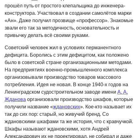
прошёл путь от простого клепальщика до инженера-
конструктора. Участвовал в создании самолётов марки
«Ан». Даже получил прозвище «профессор». Знакомые
звали его так за методичность, основательность и
привычку делать всё своими руками.
Советский человек жил в условиях перманентного
дефицита. Боролись с этим дефицитом, как положено
было в советской стране организационными методами.
На предприятиях военно-промышленного комплекса
организовывали производство товаров массового
потребления. Идея не новая. В конце 1940-х годов на
Ленинградском судостроительном заводе имени
А. А.
Жданова
организовали производство шкафов, которые
получили название «
ждановских
». Кое-кто называет их
так до сих пор: старый, но живучий бренд. Со
ждановскими шкафами та же история, что с кравчучкой.
Шкафы называют ждановскими, хотя Андрей
Александрович их не проектировал, не собирал и даже