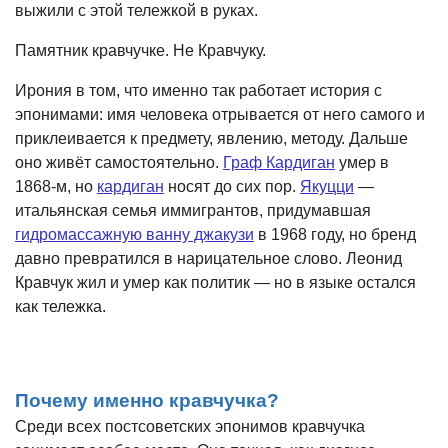
выжили с этой тележкой в руках.
Памятник кравчучке. Не Кравчуку.
Ирония в том, что именно так работает история с
эпонимами: имя человека отрывается от него самого и
приклеивается к предмету, явлению, методу. Дальше
оно живёт самостоятельно.
Граф Кардиган
умер в
1868-м, но
кардиган
носят до сих пор.
Якуцци
—
итальянская семья иммигрантов, придумавшая
гидромассажную ванну джаку
зи
в 1968 году, но бренд
давно превратился в нарицательное слово. Леонид
Кравчук жил и умер как политик — но в языке остался
как тележка.
Почему именно кравчучка?
Среди всех постсоветских эпонимов кравчучка