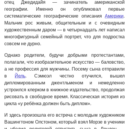
отец Джедидайя — зачинатель американской
географии. Именно он опубликовал первые
систематические географические описания
Америки
.
Мальчик рос живым, общительным и с очевидным
художественным даром — в четырнадцать лет написал
многофигурный семейный портрет, что для подростка
совсем не дурно.
Однако родители, будучи добрыми протестантами,
полагали, что изобразительное искусство — баловство,
а не профессия для мужчины. Посему сына отправили
в
Йель
. Сэмюэл честно отучился, вышел
дипломированным джентльменом и немедленно
устроился клерком в книжное издательство, продолжая
рисовать в свободное время. Классическая история из
цикла «у ребёнка должен быть диплом».
И здесь произошла его встреча с молодым художником
Вашингтоном Олстоном, который взял Морзе в ученики
и убедил родителей отпустить сына в Лондон —