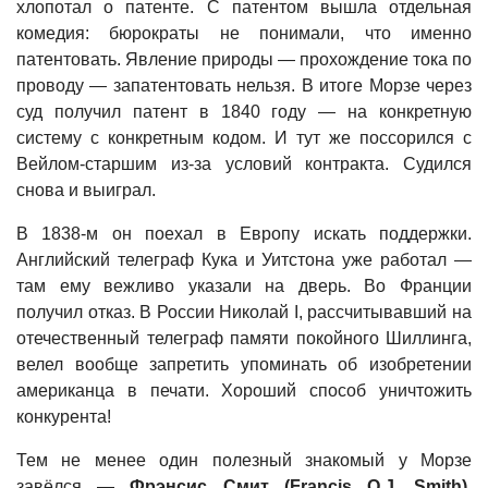
хлопотал о патенте. С патентом вышла отдельная
комедия: бюрократы не понимали, что именно
патентовать. Явление природы — прохождение тока по
проводу — запатентовать нельзя. В итоге Морзе через
суд получил патент в 1840 году — на конкретную
систему с конкретным кодом. И тут же поссорился с
Вейлом-старшим из-за условий контракта. Судился
снова и выиграл.
В 1838-м он поехал в Европу искать поддержки.
Английский телеграф Кука и Уитстона уже работал —
там ему вежливо указали на дверь. Во Франции
получил отказ. В России Николай I, рассчитывавший на
отечественный телеграф памяти покойного Шиллинга,
велел вообще запретить упоминать об изобретении
американца в печати. Хороший способ уничтожить
конкурента!
Тем не менее один полезный знакомый у Морзе
завёлся —
Фрэнсис Смит (Francis O.J. Smith)
,