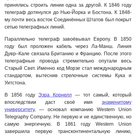
принялись строить линии одна за другой. К 1846 году
телеграф дотянулся до Нью-Йорка и Бостона. К 1848-
му почти весь восток Соединённых Штатов был покрыт
сетью телеграфных линий.
Параллельно телеграф завоёвывал Европу. В 1850
году был проложен кабель через Ла-Манш. Линия
Дувр–Кале связала Британию и Францию. После этого
телеграфные провода стремительно опутали весь
Старый Свет. Именно код Морзе стал международным
стандартом, вытеснив стрелочные системы Кука и
Уитстона.
В 1856 году
Эзра Корнелл
— тот самый, который
впоследствии даст своё имя
знаменитому
университету
, — основал компанию Western Union
Telegraphy Company. Не первую и не единственную, но
самую энергичную. В 1861 году Western Union
завершила первую трансконтинентальную линию,