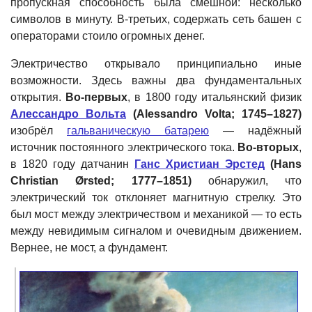
пропускная способность была смешной: несколько
символов в минуту. В-третьих, содержать сеть башен с
операторами стоило огромных денег.
Электричество открывало принципиально иные
возможности. Здесь важны два фундаментальных
открытия.
Во-первых
, в 1800 году итальянский физик
Алессандро Вольта
(Alessandro Volta; 1745–1827)
изобрёл
гальваническую батарею
— надёжный
источник постоянного электрического тока.
Во-вторых
,
в 1820 году датчанин
Ганс Христиан Эрстед
(Hans
Christian Ørsted; 1777–1851)
обнаружил, что
электрический ток отклоняет магнитную стрелку. Это
был мост между электричеством и механикой — то есть
между невидимым сигналом и очевидным движением.
Вернее, не мост, а фундамент.