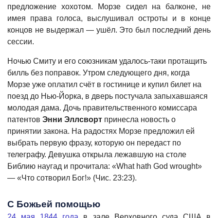
предложение хохотом. Морзе сидел на балконе, не
имея права голоса, выслушивал остроты и в конце
концов не выдержал — ушёл. Это был последний день
сессии.
Ночью Смиту и его союзникам удалось-таки протащить
билль без поправок. Утром следующего дня, когда
Морзе уже оплатил счёт в гостинице и купил билет на
поезд до Нью-Йорка, в дверь постучала запыхавшаяся
молодая дама. Дочь правительственного комиссара
патентов
Энни Эллсворт
принесла новость о
принятии закона. На радостях Морзе предложил ей
выбрать первую фразу, которую он передаст по
телеграфу. Девушка открыла лежавшую на столе
Библию наугад и прочитала: «What hath God wrought»
— «Что сотворил Бог!» (Чис. 23:23).
С Божьей помощью
24 мая 1844 года
в зале Верховного суда США в