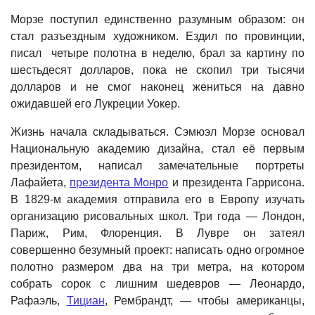
Морзе поступил единственно разумным образом: он
стал разъездным художником. Ездил по провинции,
писал четыре полотна в неделю, брал за картину по
шестьдесят долларов, пока не скопил три тысячи
долларов и не смог наконец жениться на давно
ожидавшей его Лукреции Уокер.
Жизнь начала складываться. Сэмюэл Морзе основал
Национальную академию дизайна, стал её первым
президентом, написал замечательные портреты
Лафайета,
президента Монро
и президента Гаррисона.
В 1829-м академия отправила его в Европу изучать
организацию рисовальных школ. Три года — Лондон,
Париж, Рим, Флоренция. В Лувре он затеял
совершенно безумный проект: написать одно огромное
полотно размером два на три метра, на котором
собрать сорок с лишним шедевров — Леонардо,
Рафаэль,
Тициан
, Рембрандт, — чтобы американцы,