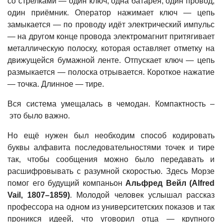
со стрелками — один ключ, одна батарея, один провод,
один приёмник. Оператор нажимает ключ — цепь
замыкается — по проводу идёт электрический импульс
— на другом конце провода электромагнит притягивает
металлическую полоску, которая оставляет отметку на
движущейся бумажной ленте. Отпускает ключ — цепь
размыкается — полоска отрывается. Короткое нажатие
— точка. Длинное — тире.
Вся система умещалась в чемодан. Компактность –
это было важно.
Но ещё нужен был необходим способ кодировать
буквы алфавита последовательностями точек и тире
так, чтобы сообщения можно было передавать и
расшифровывать с разумной скоростью. Здесь Морзе
помог его будущий компаньон
Альфред Вейл (Alfred
Vail, 1807–1859)
. Молодой человек услышал рассказ
профессора на одном из университетских показов и так
проникся идеей, что уговорил отца — крупного