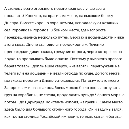
А столицу всего огромного нового края где лучше всего
поставить? Конечно, на красивом месте, на высоком берегу
Днепра. В месте хорошо охраняемом, неподалёку от казацких
сёл, городков и городов. В бойком месте, где неспроста
перекрещивались несколько путей. Верстах в восьмидесяти ниже
этого места Днепр становился несудоходным. Течение
преграждали дикие скалы, гремучие пороги, через которые и на
лодке-то проплывать было опасно. Поэтому у высокого правого
берега товары, доплывшие сверху, «из варяг», перегружали на
телеги или на лошадей – и везли отсюда по суше, до того места,
где уже за порогами Днепр успокаивался. Потому-то это место
Запорожьем и называлось. Здесь можно было вновь погрузить
груз на корабли и, не спеша, продолжить путь до Чёрного моря, а
потом – до Царьграда-Константинополя, «в греки». Самое место
здесь было для большого столичного города. Он и задумывался,
как третья столица Российской империи, тёплая, сытая и богатая.