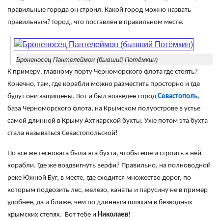
правильные города он строил. Какой город можно назвать
правильным? Город, что поставлен в правильном месте.
Броненосец Пантелеймон (бывший Потёмкин)
К примеру, главному порту Черноморского флота где стоять?
Конечно, там, где корабли можно разместить просторно и где
будут они защищены. Вот и был возведен город
Севастополь
,
база Черноморского флота, на Крымском полуострове в устье
самой длинной в Крыму Ахтиарской бухты. Уже потом эта бухта
стала называться Севастопольской!
Но всё же тесновата была эта бухта, чтобы ещё и строить в ней
корабли. Где же воздвигнуть верфи? Правильно, на полноводной
реке Южной Буг, в месте, где сходится множество дорог, по
которым подвозить лес, железо, канаты и парусину не в пример
удобнее, да и ближе, чем по длинным шляхам в безводных
крымских степях. Вот тебе и
Николаев
!