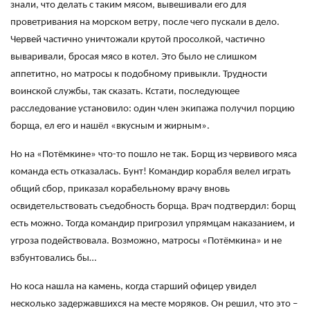
знали, что делать с таким мясом, вывешивали его для
проветривания на морском ветру, после чего пускали в дело.
Червей частично уничтожали крутой просолкой, частично
вываривали, бросая мясо в котел. Это было не слишком
аппетитно, но матросы к подобному привыкли. Трудности
воинской службы, так сказать. Кстати, последующее
расследование установило: один член экипажа получил порцию
борща, ел его и нашёл «вкусным и жирным».
Но на «Потёмкине» что-то пошло не так. Борщ из червивого мяса
команда есть отказалась. Бунт! Командир корабля велел играть
общий сбор, приказал корабельному врачу вновь
освидетельствовать съедобность борща. Врач подтвердил: борщ
есть можно. Тогда командир пригрозил упрямцам наказанием, и
угроза подействовала. Возможно, матросы «Потёмкина» и не
взбунтовались бы…
Но коса нашла на камень, когда старший офицер увидел
несколько задержавшихся на месте моряков. Он решил, что это –