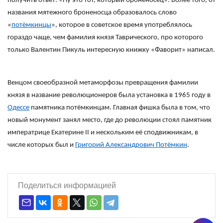
получить ответ: «Ну это тот, который броненосец». Более того, от
названия мятежного броненосца образовалось слово
«
потёмкинцы
», которое в советское время употреблялось
гораздо чаще, чем фамилия князя Таврического, про которого
только Валентин Пикуль интересную книжку «Фаворит» написал.
Венцом своеобразной метаморфозы превращения фамилии
князя в название революционеров была установка в 1965 году в
Одессе
памятника потёмкинцам. Главная фишка была в том, что
новый монумент занял место, где до революции стоял памятник
императрице Екатерине II и нескольким её сподвижникам, в
числе которых был и
Григорий Александрович Потёмкин
.
Поделиться информацией