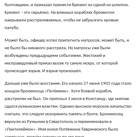
бунтовщики, и приказал принести брезент из одной из шлюпок.
Брезент – это серьёзно. На военных кораблях брезентом
накрывали расстреливаемых, чтобы не забрызгать кровью
палубу.
Может быть, офицер хотел припугнуть матросов, может быть, и
не было бы никакого расстрела. Но матросы уже были
возбуждены предыдущими событиями. Жестокий и
несправедливый приказ высек ту самую искру, от которой
происходит взрыв. И взрыв произошёл.
Дальше уже было восстание. Его начало 27 июня 1905 года стало
концом броненосца «Потёмкин». Хотя боевой корабль
расстрелян не был. Он приплыл 3 июля в Констанцу, где экипаж
сдался румынским властям. Однако высокое морское начальство
считало, что следует искоренить память о бунте. Броненосец
вернули из Румынии в Севастополь и переименовали в
«Пантелеймон». Имя князя Потёмкина-Таврического было