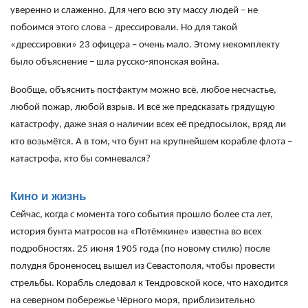
уверенно и слаженно. Для чего всю эту массу людей – не
побоимся этого слова – дрессировали. Но для такой
«дрессировки» 23 офицера – очень мало. Этому некомплекту
было объяснение – шла русско-японская война.
Вообще, объяснить постфактум можно всё, любое несчастье,
любой пожар, любой взрыв. И всё же предсказать грядущую
катастрофу, даже зная о наличии всех её предпосылок, вряд ли
кто возьмётся. А в том, что бунт на крупнейшем корабле флота –
катастрофа, кто бы сомневался?
Кино и жизнь
Сейчас, когда с момента того события прошло более ста лет,
история бунта матросов на «Потёмкине» известна во всех
подробностях. 25 июня 1905 года (по новому стилю) после
полудня броненосец вышел из Севастополя, чтобы провести
стрельбы. Корабль следовал к Тендровской косе, что находится
на северном побережье Чёрного моря, приблизительно