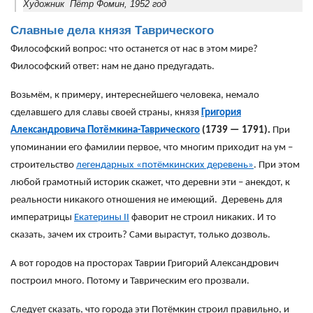
Художник Пётр Фомин, 1952 год
Славные дела князя Таврического
Философский вопрос: что останется от нас в этом мире?
Философский ответ: нам не дано предугадать.
Возьмём, к примеру, интереснейшего человека, немало
сделавшего для славы своей страны, князя
Григория
Александровича Потёмкина-Таврического
(1739 — 1791).
При
упоминании его фамилии первое, что многим приходит на ум –
строительство
легендарных «потёмкинских деревень»
. При этом
любой грамотный историк скажет, что деревни эти – анекдот, к
реальности никакого отношения не имеющий. Деревень для
императрицы
Екатерины II
фаворит не строил никаких. И то
сказать, зачем их строить? Сами вырастут, только дозволь.
А вот городов на просторах Таврии Григорий Александрович
построил много. Потому и Таврическим его прозвали.
Следует сказать, что города эти Потёмкин строил правильно, и