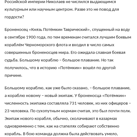
Российской империи Николаев не числился выдающимся
культурным или научным центром. Разве это не повод для
гордости?
Броненосец «Князь Потёмкин Таврический», спущенный на воду
в сентябре 1900 года, по тем временам считался лучшим боевым
кораблём Черноморского флота и входил в число самых
совершенных броненосцев мира. Его ожидала славная боевая
судьба. Большому кораблю – большое плавание. Но так
получилось, что в историю «Потёмкин» вошёл по другой
причине.
Большому кораблю, как уже было сказано, – большое плавание,
а кораблю новому – новый экипаж. У броненосца «Потёмкин»
численность экипажа составляла 731 человек, из них офицеров –
23 человека. По сухопутным нормам считая, это был почти полк.
Экипаж нового корабля, обычно, сколачивают в казармах
одновременно с тем, как на стапелях собирают собственно
корабль. В бою команда должна была действовать умело,