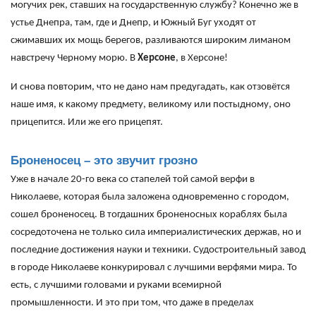
могучих рек, ставших на государственную службу? Конечно же в
устье Днепра, там, где и Днепр, и Южный Буг уходят от
сжимавших их мощь берегов, разливаются широким лиманом
навстречу Черному морю. В
Херсоне
, в Херсоне!
И снова повторим, что не дано нам предугадать, как отзовётся
наше имя, к какому предмету, великому или постыдному, оно
прицепится. Или же его прицепят.
Броненосец – это звучит грозно
Уже в начале 20-го века со стапелей той самой верфи в
Николаеве, которая была заложена одновременно с городом,
сошел броненосец. В тогдашних броненосных кораблях была
сосредоточена не только сила империалистических держав, но и
последние достижения науки и техники. Судостроительный завод
в городе Николаеве конкурировал с лучшими верфями мира. То
есть, с лучшими головами и руками всемирной
промышленности. И это при том, что даже в пределах