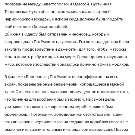
посередине между Севастополем и Одессой. Пустынная
Тендровская бухта обычно использовалась для стрельб
Черноморской эскадры, и вскоре сюда должны были подойти
ещё несколько боевых кораблей.
26 июня в Одессу был отправлен миноносец, который
сопровождал «Потёмкин» на учениях. Его команда должна была
закупить продовольствие и даже сети, для того, чтобы матросы
могли ловить рыбу в открытом море. Среди прочего закупили и
мясо, которое впоследствии оказалось причиной бунта моряков.
В фильме «Броненосец Потёмкин» очень эффектно, на весь
экран, показаны жирные белые черви, копошащиеся в мясной
туше. Это, естественно, вызывают возмущенное понимание того,
что причина для восстания была весомой. На самом деле,
учитывая, что даже на современном корабле, каким был
броненосец «Потёмкин», холодильники отсутствовали, а дни
стояли жаркие, червивое мясо на тогдашних кораблях совсем не
было чем-то возмутительным и из ряда вон выходящим. Повара