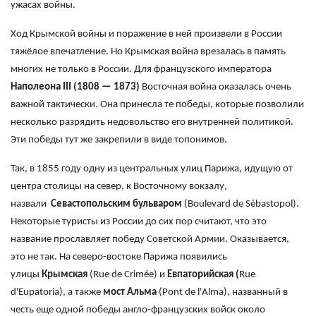
ужасах войны.
Ход Крымской войны и поражение в ней произвели в России
тяжёлое впечатление. Но Крымская война врезалась в память
многих не только в России. Для французского императора
Наполеона
III
(1808 — 1873)
Восточная война оказалась очень
важной тактически. Она принесла те победы, которые позволили
несколько разрядить недовольство его внутренней политикой.
Эти победы тут же закрепили в виде топонимов.
Так, в 1855 году одну из центральных улиц Парижа, идущую от
центра столицы на север, к Восточному вокзалу,
назвали
Севастопольским бульваром
​(Boulevard de Sébastopol​​).
Некоторые туристы из России до сих пор считают, что это
название прославляет победу Советской Армии. Оказывается,
это не так. На северо-востоке Парижа появились
улицы
Крымская
(Rue de Crimée) и
Евпаторийская (
Rue
d'Eupatoria), а также
мост Альма
(Pont de l'Alma), названный в
честь еще одной победы англо-французских войск около