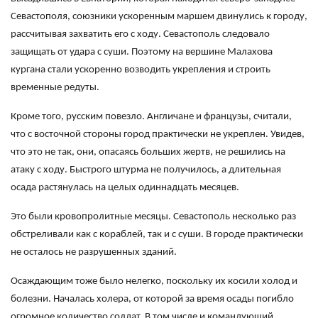
Севастополя, союзники ускоренным маршем двинулись к городу,
рассчитывая захватить его с ходу. Севастополь следовало
защищать от удара с суши. Поэтому на вершине Малахова
кургана стали ускоренно возводить укрепления и строить
временные редуты.
Кроме того, русским повезло. Англичане и французы, считали,
что с восточной стороны город практически не укреплен. Увидев,
что это не так, они, опасаясь больших жертв, не решились на
атаку с ходу. Быстрого штурма не получилось, а длительная
осада растянулась на целых одиннадцать месяцев.
Это были кровопролитные месяцы. Севастополь несколько раз
обстреливали как с кораблей, так и с суши. В городе практически
не осталось не разрушенных зданий.
Осаждающим тоже было нелегко, поскольку их косили холод и
болезни. Началась холера, от которой за время осады погибло
огромное количество солдат. В том числе и командующий