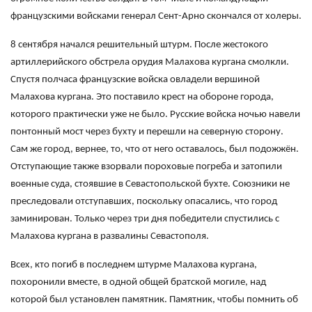
французскими войсками генерал Сент-Арно скончался от холеры.
8 сентября начался решительный штурм. После жестокого
артиллерийского обстрела орудия Малахова кургана смолкли.
Спустя полчаса французские войска овладели вершиной
Малахова кургана. Это поставило крест на обороне города,
которого практически уже не было. Русские войска ночью навели
понтонный мост через бухту и перешли на северную сторону.
Сам же город, вернее, то, что от него оставалось, был подожжён.
Отступающие также взорвали пороховые погреба и затопили
военные суда, стоявшие в Севастопольской бухте. Союзники не
преследовали отступавших, поскольку опасались, что город
заминирован. Только через три дня победители спустились с
Малахова кургана в развалины Севастополя.
Всех, кто погиб в последнем штурме Малахова кургана,
похоронили вместе, в одной общей братской могиле, над
которой был установлен памятник. Памятник, чтобы помнить об