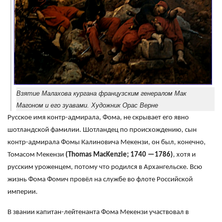
Взятие Малахова кургана французским генералом Мак
Магоном и его зуавами. Художник Орас Верне
Русское имя контр-адмирала, Фома, не скрывает его явно
шотландской фамилии. Шотландец по происхождению, сын
контр-адмирала Фомы Калиновича Мекензи, он был, конечно,
Томасом Мекензи
(
Thomas
MacKenzie
; 1740 —1786)
, хотя и
русским уроженцем, потому что родился в Архангельске. Всю
жизнь Фома Фомич провёл на службе во флоте Российской
империи.
В звании капитан-лейтенанта Фома Мекензи участвовал в