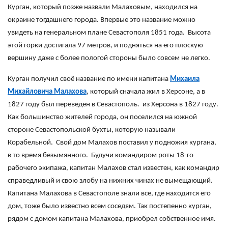
Курган, который позже назвали Малаховым, находился на
окраине тогдашнего города. Впервые это название можно
увидеть на генеральном плане Севастополя 1851 года. Высота
этой горки достигала 97 метров, и подняться на его плоскую
вершину даже с более пологой стороны было совсем не легко.
Курган получил своё название по имени капитана
Михаила
Михайловича Малахова
, который сначала жил в Херсоне, а в
1827 году был переведен в Севастополь. из Херсона в 1827 году.
Как большинство жителей города, он поселился на южной
стороне Севастопольской бухты, которую называли
Корабельной. Свой дом Малахов поставил у подножия кургана,
в то время безымянного. Будучи командиром роты 18-го
рабочего экипажа, капитан Малахов стал известен, как командир
справедливый и свою злобу на нижних чинaх не вымещающий.
Капитана Малахова в Севастополе знали все, где находится его
дом, тоже было известно всем соседям. Так постепенно курган,
рядом с домом капитана Малахова, приобрел собственное имя.