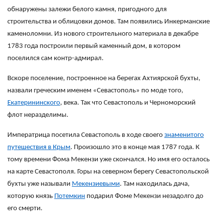
обнаружены залежи белого камня, пригодного для
строительства и облицовки домов. Там появились Инкерманские
каменоломни. Из нового строительного материала в декабре
1783 года построили первый каменный дом, в котором
поселился сам контр-адмирал.
Вскоре поселение, построенное на берегах Ахтиярской бухты,
назвали греческим именем «Севастополь» по моде того,
Екатерининского
, века. Так что Севастополь и Черноморский
флот неразделимы.
Императрица посетила Севастополь в ходе своего
знаменитого
путешествия в Крым
. Произошло это в конце мая 1787 года. К
тому времени Фома Мекензи уже скончался. Но имя его осталось
на карте Севастополя. Горы на северном берегу Севастопольской
бухты уже называли
Мекензиевыми
. Там находилась дача,
которую князь
Потемкин
подарил Фоме Мекензи незадолго до
его смерти.