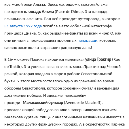
крымской реки Альма. Здесь же, рядом с мостом Альма
находится
площадь Альма
(Place de l’Alma). Эта площадь
печально знаменита. Под ней проходит путепровод, в котором
31 августа 1997 года
погибла в автомобильной катастрофе
принцесса Диана. О, как рыдали её фанаты во всём мире! О, как
они винили в происшедшем проклятых
папарацци
, которые,
словно злые волки затравили грациозную лань!
В 16-м округе Парижа находится маленькая
улица Трактир
(Rue
de Traktir). Эта улочка названа в честь моста Трактир над Черной
речкой, которая впадала в море в районе Севастопольской
бухты. У этого моста состоялось одно из сражений во время
обороны Севастополя, которое союзники считали важным для
достижения победы. И здесь же, неподалёку
проходит
Малаховский бульвар
(Avenue de Malakoff),
прославляющий победу союзников, завершившуюся взятием
Малахова кургана. Улицы с аналогичными названиями имеются в
некоторых других французских городах. А в окрестностях Парижа