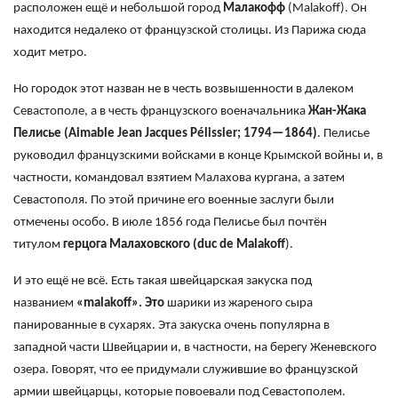
расположен ещё и небольшой город
Малакофф
(Malakoff). Он
находится недалеко от французской столицы. Из Парижа сюда
ходит метро.
Но городок этот назван не в честь возвышенности в далеком
Севастополе, а в честь французского военачальника
Жан-Жака
Пелисье (Aimable
Jean
Jacques
P
élissier
; 1794—1864)
. Пелисье
руководил французскими войсками в конце Крымской войны и, в
частности, командовал взятием Малахова кургана, а затем
Севастополя. По этой причине его военные заслуги были
отмечены особо. В июле 1856 года Пелисье был почтён
титулом
герцога Малаховского (duc
de
Malakoff
).
И это ещё не всё. Есть такая швейцарская закуска под
названием
«malakoff
». Это
шарики из жареного сыра
панированные в сухарях. Эта закуска очень популярна в
западной части Швейцарии и, в частности, на берегу Женевского
озера. Говорят, что ее придумали служившие во французской
армии швейцарцы, которые повоевали под Севастополем.