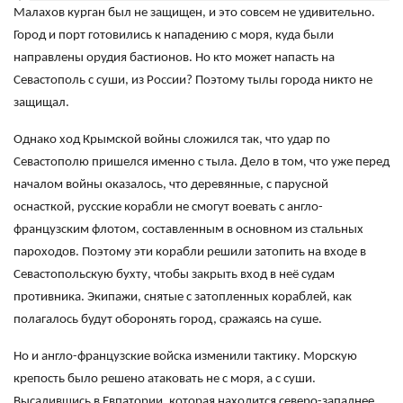
Малахов курган был не защищен, и это совсем не удивительно.
Город и порт готовились к нападению с моря, куда были
направлены орудия бастионов. Но кто может напасть на
Севастополь с суши, из России? Поэтому тылы города никто не
защищал.
​Однако ход Крымской войны сложился так, что удар по
Севастополю пришелся именно с тыла. Дело в том, что уже перед
началом войны оказалось, что деревянные, с парусной
оснасткой, русские корабли не смогут воевать с англо-
французским флотом, составленным в основном из стальных
пароходов. Поэтому эти корабли решили затопить на входе в
Севастопольскую бухту, чтобы закрыть вход в неё судам
противника. Экипажи, снятые с затопленных кораблей, как
полагалось будут оборонять город, сражаясь на суше.
Но и англо-французские войска изменили тактику. Морскую
крепость было решено атаковать не с моря, а с суши.
Высадившись в Евпатории, которая находится северо-западнее