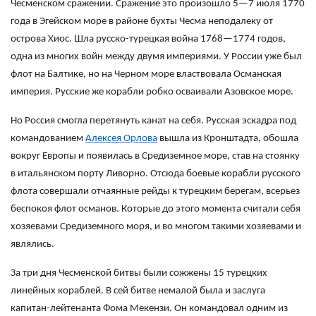
Чесменском сражении. Сражение это произошло 5—7 июля 1770
года в Эгейском море в районе бухты Чесма неподалеку от
острова Хиос. Шла русско-турецкая война 1768—1774 годов,
одна из многих войн между двумя империями. У России уже был
флот на Балтике, но на Черном море властвовала Османская
империя. Русские же корабли робко осваивали Азовское море.
Но Россия смогла перетянуть канат на себя. Русская эскадра под
командованием
Алексея Орлова
вышла из Кронштадта, обошла
вокруг Европы и появилась в Средиземное море, став на стоянку
в итальянском порту Ливорно. Отсюда боевые корабли русского
флота совершали отчаянные рейды к турецким берегам, всерьез
беспокоя флот османов. Которые до этого момента считали себя
хозяевами Средиземного моря, и во многом такими хозяевами и
являлись.
За три дня Чесменской битвы были сожжены 15 турецких
линейных кораблей. В сей битве немалой была и заслуга
капитан-лейтенанта Фома Мекензи. Он командовал одним из