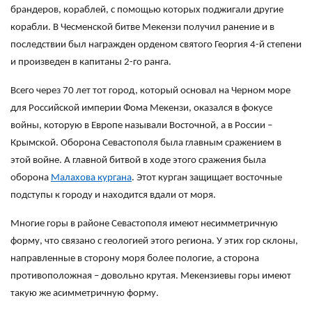
брандеров, кораблей, с помощью которых поджигали другие
корабли. В Чесменской битве Мекензи получил ранение и в
последствии был награжден орденом святого Георгия 4-й степени
и произведен в капитаны 2-го ранга.
Всего через 70 лет тот город, который основал на Черном море
для Российской империи Фома Мекензи, оказался в фокусе
войны, которую в Европе называли Восточной, а в России –
Крымской. Оборона Севастополя была главным сражением в
этой войне. А главной битвой в ходе этого сражения была
оборона
Малахова кургана
. Этот курган защищает восточные
подступы к городу и находится вдали от моря.
Многие горы в районе Севастополя имеют несимметричную
форму, что связано с геологией этого региона. У этих гор склоны,
направленные в сторону моря более пологие, а сторона
противоположная – довольно крутая. Мекензиевы горы имеют
такую же асимметричную форму.