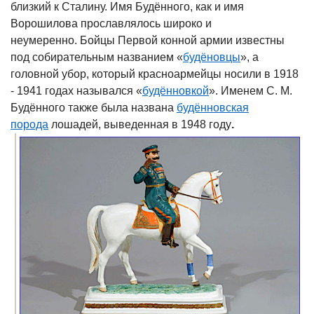
близкий к Сталину. Имя Будённого, как и имя
Ворошилова прославлялось широко и
неумеренно. Бойцы Первой конной армии известны
под собирательным названием «
будёновцы
», а
головной убор, который красноармейцы носили в 1918
- 1941 годах назывался «
будённовкой
». Именем С. М.
Будённого также была названа
будённовская
порода
лошадей, выведенная в 1948 году
.