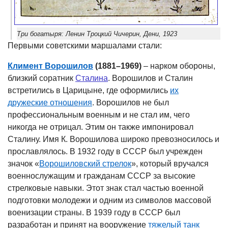
Три богатыря: Ленин Троцкий Чичерин, Дени, 1923
Первыми советскими маршалами стали:
Климент Ворошилов
(1881–1969)
– нарком обороны,
близкий соратник
Сталина
. Ворошилов и Сталин
встретились в Царицыне, где оформились
их
дружеские отношения
. Ворошилов не был
профессиональным военным и не стал им, чего
никогда не отрицал. Этим он также импонировал
Сталину. Имя К. Ворошилова широко превозносилось и
прославлялось. В 1932 году в СССР был учрежден
значок «
Ворошиловский стрелок
», который вручался
военнослужащим и гражданам СССР за высокие
стрелковые навыки. Этот знак стал частью военной
подготовки молодежи и одним из символов массовой
военизации страны. В 1939 году в СССР был
разработан и принят на вооружение
тяжелый танк