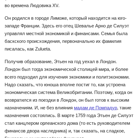
во времена Людовика
XV
.
Он родился в городе Лиможе, который находится на юго-
западе Франции. Здесь его отец Шевалье Арно де Силуэт
управлял местной экономикой и финансами. Семья была
баскского происхождения, первоначально их фамилия
писалась, как Zulueta.
Получив образование, Этьен на год уехал в Лондон.
Лондон был тогда экономической столицей мира, и более
всего подходил для изучения экономики и политэкономии.
Надо сказать, что юноша вполне постиг то, как устроена
экономическая система Великобритании. Поэтому, когда он
возвратился из поездки в Лондон, он был готов к высоким
назначениям. И, не без влияния
мадам де Помпадур
, такие
назначения состоялись. В марте 1759 года Этьен де Силуэт
стал канцлером орлеанского дома (то есть руководителем
финансов двора наследника) и, так сказать, на сладкое,