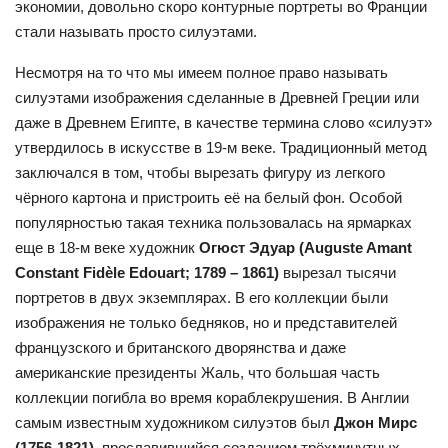
экономии, довольно скоро контурные портреты во Франции
стали называть просто силуэтами.
Несмотря на то что мы имеем полное право называть
силуэтами изображения сделанные в Древней Греции или
даже в Древнем Египте, в качестве термина слово «силуэт»
утвердилось в искусстве в 19-м веке. Традиционный метод
заключался в том, чтобы вырезать фигуру из легкого
чёрного картона и пристроить её на белый фон. Особой
популярностью такая техника пользовалась на ярмарках
еще в 18-м веке художник
Огюст Эдуар (Auguste Amant
Constant Fidèle Edouart; 1789 – 1861)
вырезал тысячи
портретов в двух экземплярах. В его коллекции были
изображения не только бедняков, но и представителей
французского и британского дворянства и даже
американские президенты Жаль, что большая часть
коллекции погибла во время кораблекрушения. В Англии
самым известным художником силуэтов был
Джон Мирс
(1756-1821),
прославившийся созданием трёхминутных