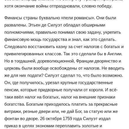
хотя окончание войны отпраздновали, словно победу.
Финансы страны буквально «пели романсы». Они были
развалены. Этьен де Силуэт обладал обширными
полномочиями, правильно понимал свою задачу, укрепить
финансовую мощь государства и знал, как это сделать.
Следовало восстановить казну за счет налогов с богатых и
привилегированных классов. Так это сделали бы в Англии.
Но в тогдашней, дореволюционной, Франции дворянство и
церковь были вообще освобождены от налогов. Не вводить
же для них подати? Силуэт сделал то, что было возможно.
Он, где получилось, урезал крупные государственные
пенсии, которые придворные получали от короля. И всё-
таки ввёл налог на богатых, налог на внешние признаки
богатства. Богатым приходилось платить за прекрасные
витражи, резные двери или, не дай Бог, за статую или же
фонтан во дворе. 26 октября 1759 года Силуэт издал
приказ в целях экономии переплавить золотые и