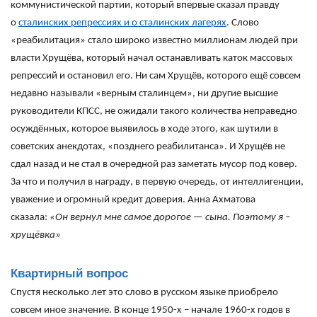
коммунистической партии, который впервые сказал правду
о
сталинских репрессиях и о сталинских лагерях
. Слово
«реабилитация» стало широко известно миллионам людей при
власти Хрущёва, который начал останавливать каток массовых
репрессий и остановил его. Ни сам Хрущёв, которого ещё совсем
недавно называли «верным сталинцем», ни другие высшие
руководители КПСС, не ожидали такого количества неправедно
осуждённых, которое выявилось в ходе этого, как шутили в
советских анекдотах, «позднего реабилитанса». И Хрущёв не
сдал назад и не стал в очередной раз заметать мусор под ковер.
За что и получил в награду, в первую очередь, от интеллигенции,
уважение и огромный кредит доверия. Анна Ахматова
сказала:
«Он вернул мне самое дорогое — сына. Поэтому я –
хрущёвка»
Квартирный вопрос
Спустя несколько лет это слово в русском языке приобрело
совсем иное значение. В конце 1950-х – начале 1960-х годов в