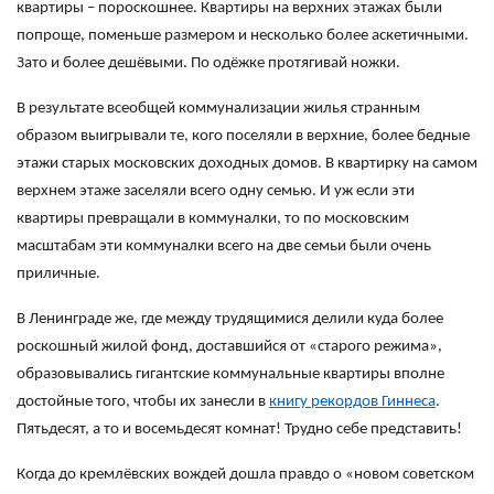
квартиры – пороскошнее. Квартиры на верхних этажах были
попроще, поменьше размером и несколько более аскетичными.
Зато и более дешёвыми. По одёжке протягивай ножки.
В результате всеобщей коммунализации жилья странным
образом выигрывали те, кого поселяли в верхние, более бедные
этажи старых московских доходных домов. В квартирку на самом
верхнем этаже заселяли всего одну семью. И уж если эти
квартиры превращали в коммуналки, то по московским
масштабам эти коммуналки всего на две семьи были очень
приличные.
В Ленинграде же, где между трудящимися делили куда более
роскошный жилой фонд, доставшийся от «старого режима»,
образовывались гигантские коммунальные квартиры вполне
достойные того, чтобы их занесли в
книгу рекордов Гиннеса
.
Пятьдесят, а то и восемьдесят комнат! Трудно себе представить!
Когда до кремлёвских вождей дошла правдо о «новом советском