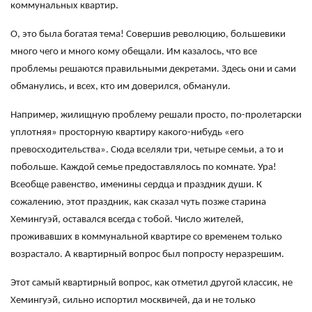
коммунальных квартир.
О, это была богатая тема! Совершив революцию, большевики
много чего и много кому обещали. Им казалось, что все
проблемы решаются правильными декретами. Здесь они и сами
обманулись, и всех, кто им доверился, обманули.
Например, жилищную проблему решали просто, по-пролетарски
уплотняя» просторную квартиру какого-нибудь «его
превосходительства». Сюда вселяли три, четыре семьи, а то и
побольше. Каждой семье предоставлялось по комнате. Ура!
Всеобще равенство, именины сердца и праздник души. К
сожалению, этот праздник, как сказал чуть позже старина
Хемингуэй, оставался всегда с тобой. Число жителей,
проживавших в коммунальной квартире со временем только
возрастало. А квартирный вопрос был попросту неразрешим.
Этот самый квартирный вопрос, как отметил другой классик, не
Хемингуэй, сильно испортил москвичей, да и не только