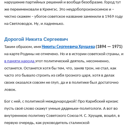
нарушение партийных решений и вообще безобразие. Город тут
же переименовали в Кремгэс. Это неудобопроизносимое и –
честно скажем – убогое советское название заменили в 1969 году
на Светловодск. Ну, и ладненько.
Дорогой Никита Сергеевич
Таким образом, имя
Никиты Сергеевича Хрущева
(1894 — 1971)
на карте Родины не отмечено. Но и в истории советской страны, и
в памяти народа
этот политический деятель, несомненно,
останется. Останется хотя бы тем, что, заняв трон, не стал, как
часто это бывало строить из себя грозного царя, хотя в делах
своих оказался совсем не глуп, да и в политике был достаточно
ловок.
Бог с ней, с политикой международной! Про Карибский кризис
пусть своё слово скажут умные дяденьки-политологи. А вот во
внутреннюю политику Советского Союза Н. С. Хрущев, вошёл, в
первую очередь, как руководитель сталинской