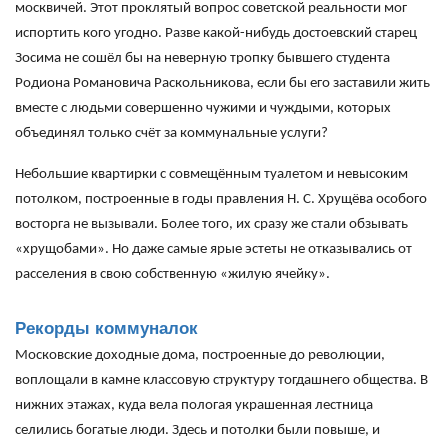
москвичей. Этот проклятый вопрос советской реальности мог
испортить кого угодно. Разве какой-нибудь достоевский старец
Зосима не сошёл бы на неверную тропку бывшего студента
Родиона Романовича Раскольникова, если бы его заставили жить
вместе с людьми совершенно чужими и чуждыми, которых
объединял только счёт за коммунальные услуги?
Небольшие квартирки с совмещённым туалетом и невысоким
потолком, построенные в годы правления Н. С. Хрущёва особого
восторга не вызывали. Более того, их сразу же стали обзывать
«хрущобами». Но даже самые ярые эстеты не отказывались от
расселения в свою собственную «жилую ячейку».
Рекорды коммуналок
Московские доходные дома, построенные до революции,
воплощали в камне классовую структуру тогдашнего общества. В
нижних этажах, куда вела пологая украшенная лестница
селились богатые люди. Здесь и потолки были повыше, и