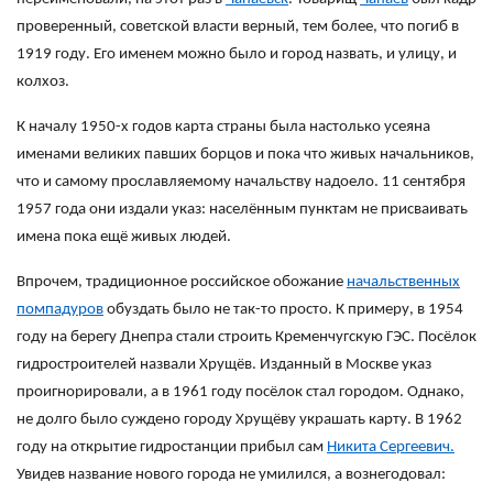
проверенный, советской власти верный, тем более, что погиб в
1919 году. Его именем можно было и город назвать, и улицу, и
колхоз.
К началу 1950-х годов карта страны была настолько усеяна
именами великих павших борцов и пока что живых начальников,
что и самому прославляемому начальству надоело. 11 сентября
1957 года они издали указ: населённым пунктам не присваивать
имена пока ещё живых людей.
Впрочем, традиционное российское обожание
начальственных
помпадуров
обуздать было не так-то просто. К примеру, в 1954
году на берегу Днепра стали строить Кременчугскую ГЭС. Посёлок
гидростроителей назвали Хрущёв. Изданный в Москве указ
проигнорировали, а в 1961 году посёлок стал городом. Однако,
не долго было суждено городу Хрущёву украшать карту. В 1962
году на открытие гидростанции прибыл сам
Никита Сергеевич.
Увидев название нового города не умилился, а вознегодовал: