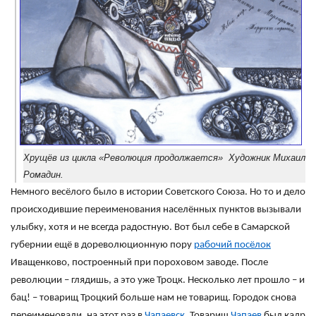
Хрущёв из цикла «Революция продолжается» Художник Михаил
Ромадин.
Немного весёлого было в истории Советского Союза. Но то и дело
происходившие переименования населённых пунктов вызывали
улыбку, хотя и не всегда радостную. Вот был себе в Самарской
губернии ещё в дореволюционную пору
рабочий посёлок
Иващенково, построенный при пороховом заводе. После
революции – глядишь, а это уже Троцк. Несколько лет прошло – и
бац! – товарищ Троцкий больше нам не товарищ. Городок снова
переименовали, на этот раз в
Чапаевск
. Товарищ
Чапаев
был кадр