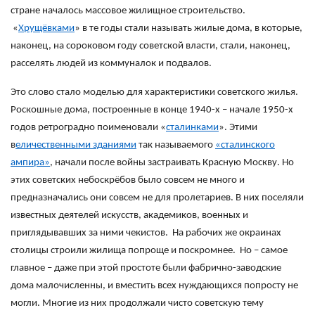
стране началось массовое жилищное строительство.
«
Хрущёвками
» в те годы стали называть жилые дома, в которые,
наконец, на сороковом году советской власти, стали, наконец,
расселять людей из коммуналок и подвалов.
Это слово стало моделью для характеристики советского жилья.
Роскошные дома, построенные в конце 1940-х – начале 1950-х
годов ретроградно поименовали «
сталинками
». Этими
в
еличественны
ми
здания
ми
так называемого
«сталинского
ампира»
, начали после войны застраивать Красную Москву. Но
этих советских небоскрёбов было совсем не много и
предназначались они совсем не для пролетариев. В них поселяли
известных деятелей искусств, академиков, военных и
приглядывавших за ними чекистов. На рабочих же окраинах
столицы строили жилища попроще и поскромнее. Но – самое
главное – даже при этой простоте были фабрично-заводские
дома малочисленны, и вместить всех нуждающихся попросту не
могли. Многие из них продолжали чисто советскую тему