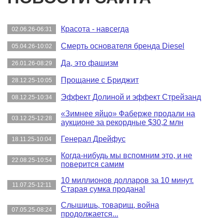
Красота - навсегда
02.06.26-06:31
Смерть основателя бренда Diesel
05.04.26-10:02
Да, это фашизм
26.01.26-08:29
Прощание с Бриджит
28.12.25-10:05
Эффект Долиной и эффект Стрейзанд
08.12.25-10:34
«Зимнее яйцо» Фаберже продали на
03.12.25-12:28
аукционе за рекордные $30,2 млн
Генерал Дрейфус
18.11.25-10:04
Когда-нибудь мы вспомним это, и не
22.08.25-10:54
поверится самим
10 миллионов долларов за 10 минут.
11.07.25-12:11
Старая сумка продана!
Слышишь, товарищ, война
07.05.25-08:24
продолжается...