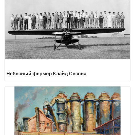
Небесный фермер Клайд Сессна